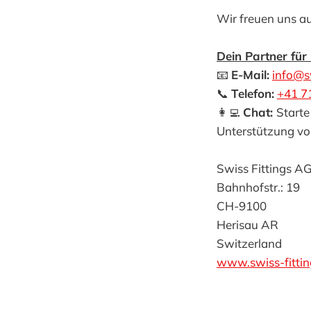
Wir freuen uns au
Dein Partner für 
📧
E-Mail:
info@s
📞
Telefon:
+41 7
👩‍💻
Chat:
Starte
Unterstützung vo
Swiss Fittings A
Bahnhofstr.: 19
CH-9100
Herisau AR
Switzerland
www.swiss-fitti